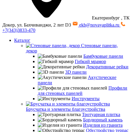
Екатеринбург
, ТК
Докер, ул. Бахчиванджи, 2 лит D3
ekb@novayaplitka.ru
+7(343)3833-470
Каталог
Стеновые панели,
декор
Бамбуковые панели
Гибкий мрамор
Декоративные рейки
3D панели
Акустические
панели
Профили
для стеновых панелей
Инструменты
Брусчатка и элементы благоустройства
Тротуарная плитка
Бордюрный камень
Изделия из гранита
Обустройство террас