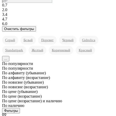
0.7
2.0
3.4
4.7
6.0
Серый
Белый
Поревит
Черный
Gidrolica
Standartpark
Желтый
Коричневый
Красный
...
По популярности
По популярности
По алфавиту (убывание)
По алфавиту (возрастание)
По новизне (убывание)
По новизне (возрастание)
По цене (убывание)
По цене (возрастание)
По цене (возрастание) и наличию
По наличию
Фильтры