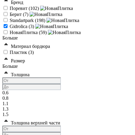
Бренд
Поревит (
102
)
Берит (
7
)
Standartpark (
198
)
Gidrolica (
3
)
НоваяПлитка (
59
)
Больше
Материал бордюра
Пластик (
3
)
Размер
Больше
Толщина
0.6
0.8
1.1
1.3
1.5
Толщина верхней части