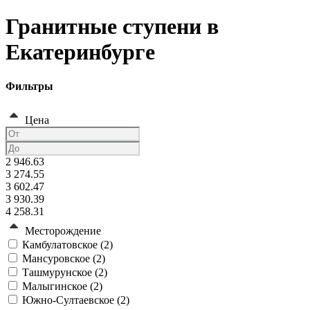
Гранитные ступени в
Екатеринбурге
Фильтры
Цена
2 946.63
3 274.55
3 602.47
3 930.39
4 258.31
Месторождение
Камбулатовское (
2
)
Мансуровское (
2
)
Ташмурунское (
2
)
Малыгинское (
2
)
Южно-Султаевское (
2
)