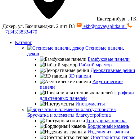
Екатеринбург
, ТК
Докер, ул. Бахчиванджи, 2 лит D3
ekb@novayaplitka.ru
+7(343)3833-470
Каталог
Стеновые панели,
декор
Бамбуковые панели
Гибкий мрамор
Декоративные рейки
3D панели
Акустические
панели
Профили
для стеновых панелей
Инструменты
Брусчатка и элементы благоустройства
Тротуарная плитка
Бордюрный камень
Изделия из гранита
Обустройство террас