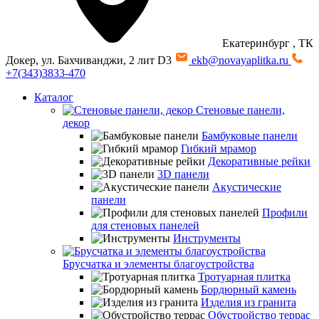
Екатеринбург
, ТК
Докер, ул. Бахчиванджи, 2 лит D3
ekb@novayaplitka.ru
+7(343)3833-470
Каталог
Стеновые панели,
декор
Бамбуковые панели
Гибкий мрамор
Декоративные рейки
3D панели
Акустические
панели
Профили
для стеновых панелей
Инструменты
Брусчатка и элементы благоустройства
Тротуарная плитка
Бордюрный камень
Изделия из гранита
Обустройство террас