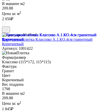
В машине м2
209.88
2
Цена за:
м
2 050
₽
В наличии:
80.47 м2
Тротуарная плитка Классико А.1.КО.4см гранитный
Коричневый
Артикул: 1001422
Форма/размер
Классико (115*172, 115*115)
Фактура
Гранит
Цвет
Коричневый
Вес поддона
1798
В машине м2
209.88
2
Цена за:
м
1 845
₽