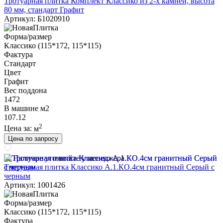
Тротуарная плитка Комплект Классико из 2-х камней, высота
80 мм, стандарт Графит
Артикул: Б1020910
Форма/размер
Классико (115*172, 115*115)
Фактура
Стандарт
Цвет
Графит
Вес поддона
1472
В машине м2
107.12
2
Цена за:
м
Цена по запросу
Наличие уточняйте у менеджера
Тротуарная плитка Классико А.1.КО.4см гранитный Серый с
черным
Артикул: 1001426
Форма/размер
Классико (115*172, 115*115)
Фактура