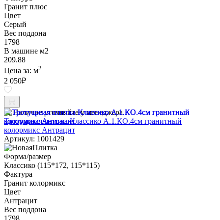
Гранит плюс
Цвет
Серый
Вес поддона
1798
В машине м2
209.88
2
Цена за:
м
2 050
₽
Наличие уточняйте у менеджера
Тротуарная плитка Классико А.1.КО.4см гранитный
колормикс Антрацит
Артикул: 1001429
Форма/размер
Классико (115*172, 115*115)
Фактура
Гранит колормикс
Цвет
Антрацит
Вес поддона
1798