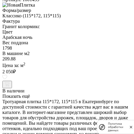
Форма/размер
Классико (115*172, 115*115)
Фактура
Гранит колормикс
Цвет
Арабская ночь
Вес поддона
1798
В машине м2
209.88
2
Цена за:
м
2 050
₽
В наличии
Показать ещё
Тротуарная плитка 115*172, 115*115 в Екатеринбурге по
доступной стоимости с гарантией качества ждет вас в нашем
каталоге. В интернет-магазине представлен широкий выбор
товаров для обустройства дорожек, площадок, дворов и даже
помещений. Вы найдете товары различных форм, размеров и
Политика
обработки
оттенков, идеально подходящих под ваш проект. Регулярные
данных
скидки и акции помогут сэкономить на покупке. Заказывайте