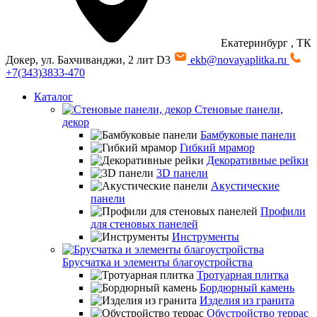
Екатеринбург
, ТК
Докер, ул. Бахчиванджи, 2 лит D3
ekb@novayaplitka.ru
+7(343)3833-470
Каталог
Стеновые панели,
декор
Бамбуковые панели
Гибкий мрамор
Декоративные рейки
3D панели
Акустические
панели
Профили
для стеновых панелей
Инструменты
Брусчатка и элементы благоустройства
Тротуарная плитка
Бордюрный камень
Изделия из гранита
Обустройство террас