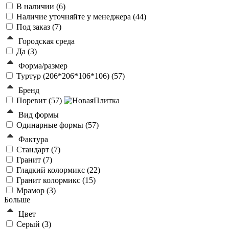
В наличии (
6
)
Наличие уточняйте у менеджера (
44
)
Под заказ (
7
)
Городская среда
Да (
3
)
Форма/размер
Туртур (206*206*106*106) (
57
)
Бренд
Поревит (
57
)
Вид формы
Одинарные формы (
57
)
Фактура
Стандарт (
7
)
Гранит (
7
)
Гладкий колормикс (
22
)
Гранит колормикс (
15
)
Мрамор (
3
)
Больше
Цвет
Серый (
3
)