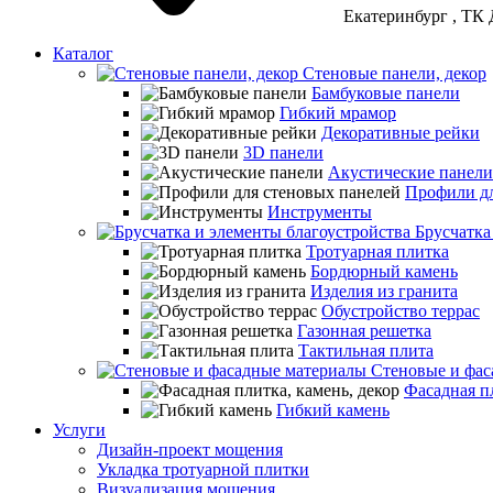
Екатеринбург
, ТК 
Каталог
Стеновые панели, декор
Бамбуковые панели
Гибкий мрамор
Декоративные рейки
3D панели
Акустические панели
Профили дл
Инструменты
Брусчатка
Тротуарная плитка
Бордюрный камень
Изделия из гранита
Обустройство террас
Газонная решетка
Тактильная плита
Стеновые и фас
Фасадная пл
Гибкий камень
Услуги
Дизайн-проект мощения
Укладка тротуарной плитки
Визуализация мощения