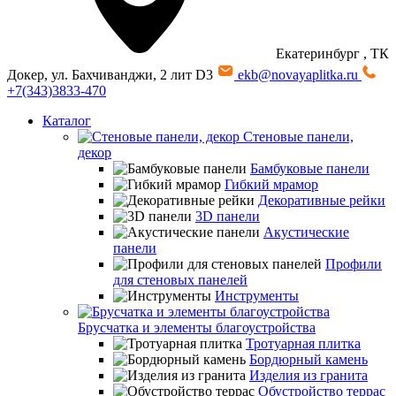
Екатеринбург
, ТК
Докер, ул. Бахчиванджи, 2 лит D3
ekb@novayaplitka.ru
+7(343)3833-470
Каталог
Стеновые панели,
декор
Бамбуковые панели
Гибкий мрамор
Декоративные рейки
3D панели
Акустические
панели
Профили
для стеновых панелей
Инструменты
Брусчатка и элементы благоустройства
Тротуарная плитка
Бордюрный камень
Изделия из гранита
Обустройство террас