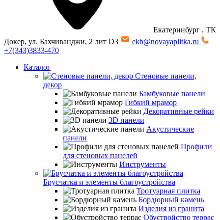
Екатеринбург
, ТК
Докер, ул. Бахчиванджи, 2 лит D3
ekb@novayaplitka.ru
+7(343)3833-470
Каталог
Стеновые панели,
декор
Бамбуковые панели
Гибкий мрамор
Декоративные рейки
3D панели
Акустические
панели
Профили
для стеновых панелей
Инструменты
Брусчатка и элементы благоустройства
Тротуарная плитка
Бордюрный камень
Изделия из гранита
Обустройство террас