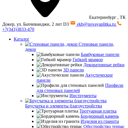
Екатеринбург
, ТК
Докер, ул. Бахчиванджи, 2 лит D3
ekb@novayaplitka.ru
+7(343)3833-470
Каталог
Стеновые панели,
декор
Бамбуковые панели
Гибкий мрамор
Декоративные рейки
3D панели
Акустические
панели
Профили
для стеновых панелей
Инструменты
Брусчатка и элементы благоустройства
Тротуарная плитка
Бордюрный камень
Изделия из гранита
Обустройство террас