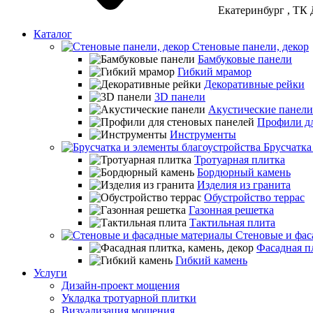
Екатеринбург
, ТК 
Каталог
Стеновые панели, декор
Бамбуковые панели
Гибкий мрамор
Декоративные рейки
3D панели
Акустические панели
Профили дл
Инструменты
Брусчатка
Тротуарная плитка
Бордюрный камень
Изделия из гранита
Обустройство террас
Газонная решетка
Тактильная плита
Стеновые и фас
Фасадная пл
Гибкий камень
Услуги
Дизайн-проект мощения
Укладка тротуарной плитки
Визуализация мощения