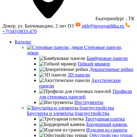
Екатеринбург
, ТК
Докер, ул. Бахчиванджи, 2 лит D3
ekb@novayaplitka.ru
+7(343)3833-470
Каталог
Стеновые панели,
декор
Бамбуковые панели
Гибкий мрамор
Декоративные рейки
3D панели
Акустические
панели
Профили
для стеновых панелей
Инструменты
Брусчатка и элементы благоустройства
Тротуарная плитка
Бордюрный камень
Изделия из гранита
Обустройство террас