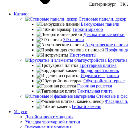
Екатеринбург
, ТК 
Каталог
Стеновые панели, декор
Бамбуковые панели
Гибкий мрамор
Декоративные рейки
3D панели
Акустические панели
Профили дл
Инструменты
Брусчатка
Тротуарная плитка
Бордюрный камень
Изделия из гранита
Обустройство террас
Газонная решетка
Тактильная плита
Стеновые и фас
Фасадная пл
Гибкий камень
Услуги
Дизайн-проект мощения
Укладка тротуарной плитки
Визуализация мощения