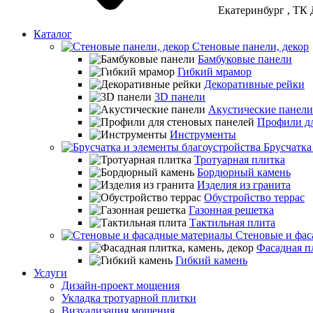
Екатеринбург
, ТК 
Каталог
Стеновые панели, декор
Бамбуковые панели
Гибкий мрамор
Декоративные рейки
3D панели
Акустические панели
Профили дл
Инструменты
Брусчатка
Тротуарная плитка
Бордюрный камень
Изделия из гранита
Обустройство террас
Газонная решетка
Тактильная плита
Стеновые и фас
Фасадная пл
Гибкий камень
Услуги
Дизайн-проект мощения
Укладка тротуарной плитки
Визуализация мощения