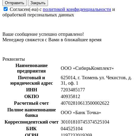
Закрыть
Согласен(-на) c
политикой конфиденциальности
и
обработкой персональных данных
Ваше сообщение успешно отправлено!
Менеджер свяжется с Вами в ближайшее время
Реквизиты
Наименование
ООО «СибирьКомплект»
предприятия
Почтовый и
625014, г. Тюмень ул. Чекистов, д.
юридический адрес
31, оф. 1
ИНН
7203485177
ОКПО
40935812
Расчетный счет
40702810613500002622
Полное наименование
ООО «Банк Точка»
банка
Корреспондентский счет
30101810745374525104
БИК
044525104
ОГРН
1197232019269