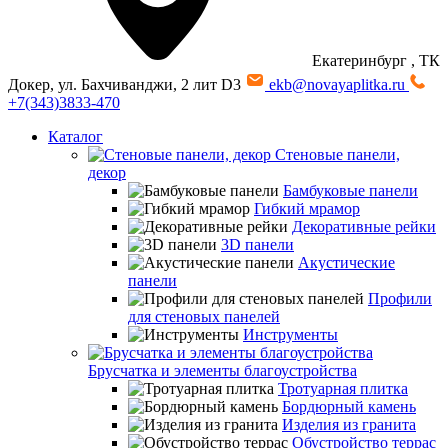
Екатеринбург
, ТК
Докер, ул. Бахчиванджи, 2 лит D3
ekb@novayaplitka.ru
+7(343)3833-470
Каталог
Стеновые панели,
декор
Бамбуковые панели
Гибкий мрамор
Декоративные рейки
3D панели
Акустические
панели
Профили
для стеновых панелей
Инструменты
Брусчатка и элементы благоустройства
Тротуарная плитка
Бордюрный камень
Изделия из гранита
Обустройство террас