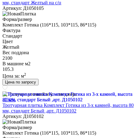
мм, стандарт Желтый на с/ц
Артикул: Д1050105
Форма/размер
Комплект Готика (116*115, 103*115, 86*115)
Фактура
Стандарт
Цвет
Желтый
Вес поддона
2100
В машине м2
105.3
2
Цена за:
м
Цена по запросу
Наличие уточняйте у менеджера
-100%
Тротуарная плитка Комплект Готика из 3-х камней, высота 80
мм, стандарт Белый ,арт. Д1050102
Артикул: Д1050102
Форма/размер
Комплект Готика (116*115, 103*115, 86*115)