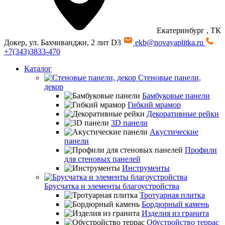
Екатеринбург
, ТК
Докер, ул. Бахчиванджи, 2 лит D3
ekb@novayaplitka.ru
+7(343)3833-470
Каталог
Стеновые панели,
декор
Бамбуковые панели
Гибкий мрамор
Декоративные рейки
3D панели
Акустические
панели
Профили
для стеновых панелей
Инструменты
Брусчатка и элементы благоустройства
Тротуарная плитка
Бордюрный камень
Изделия из гранита
Обустройство террас