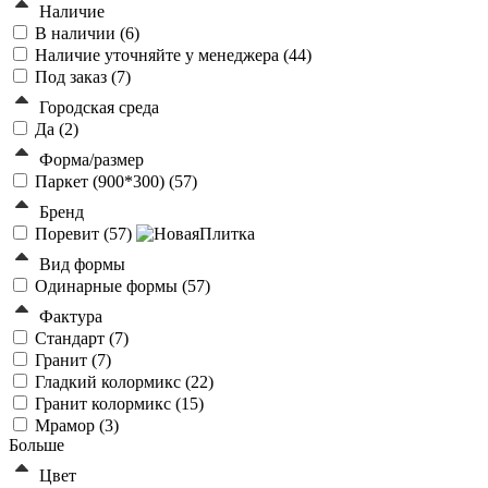
Наличие
В наличии (
6
)
Наличие уточняйте у менеджера (
44
)
Под заказ (
7
)
Городская среда
Да (
2
)
Форма/размер
Паркет (900*300) (
57
)
Бренд
Поревит (
57
)
Вид формы
Одинарные формы (
57
)
Фактура
Стандарт (
7
)
Гранит (
7
)
Гладкий колормикс (
22
)
Гранит колормикс (
15
)
Мрамор (
3
)
Больше
Цвет