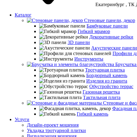
Екатеринбург
, ТК 
Каталог
Стеновые панели, декор
Бамбуковые панели
Гибкий мрамор
Декоративные рейки
3D панели
Акустические панели
Профили дл
Инструменты
Брусчатка
Тротуарная плитка
Бордюрный камень
Изделия из гранита
Обустройство террас
Газонная решетка
Тактильная плита
Стеновые и фас
Фасадная пл
Гибкий камень
Услуги
Дизайн-проект мощения
Укладка тротуарной плитки
Визуализация мощения