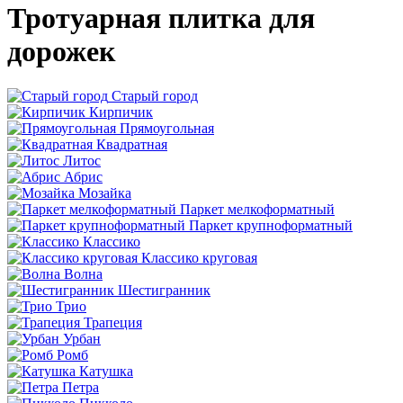
Тротуарная плитка для
дорожек
Старый город
Кирпичик
Прямоугольная
Квадратная
Литос
Абрис
Мозайка
Паркет мелкоформатный
Паркет крупноформатный
Классико
Классико круговая
Волна
Шестигранник
Трио
Трапеция
Урбан
Ромб
Катушка
Петра