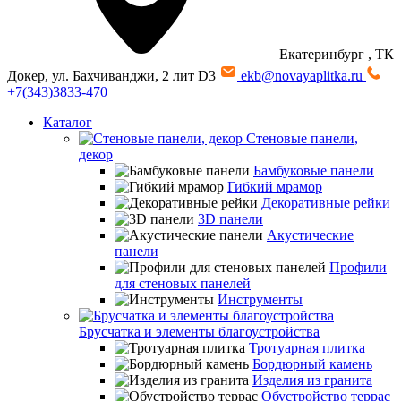
Екатеринбург
, ТК
Докер, ул. Бахчиванджи, 2 лит D3
ekb@novayaplitka.ru
+7(343)3833-470
Каталог
Стеновые панели,
декор
Бамбуковые панели
Гибкий мрамор
Декоративные рейки
3D панели
Акустические
панели
Профили
для стеновых панелей
Инструменты
Брусчатка и элементы благоустройства
Тротуарная плитка
Бордюрный камень
Изделия из гранита
Обустройство террас