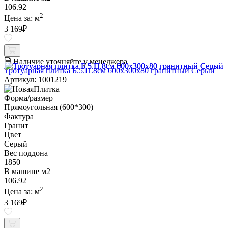
106.92
2
Цена за:
м
3 169
₽
Наличие уточняйте у менеджера
Тротуарная плитка Б.5.П.8см 600х300х80 гранитный Серый
Артикул: 1001219
Форма/размер
Прямоугольная (600*300)
Фактура
Гранит
Цвет
Серый
Вес поддона
1850
В машине м2
106.92
2
Цена за:
м
3 169
₽