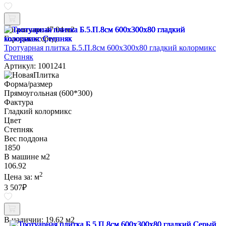
В наличии:
47.04 м2
Городская среда
Тротуарная плитка Б.5.П.8см 600х300х80 гладкий колормикс
Степняк
Артикул: 1001241
Форма/размер
Прямоугольная (600*300)
Фактура
Гладкий колормикс
Цвет
Степняк
Вес поддона
1850
В машине м2
106.92
2
Цена за:
м
3 507
₽
В наличии:
19.62 м2