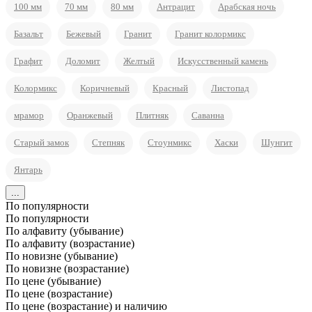
100 мм
70 мм
80 мм
Антрацит
Арабская ночь
Базальт
Бежевый
Гранит
Гранит колормикс
Графит
Доломит
Желтый
Искусственный камень
Колормикс
Коричневый
Красный
Листопад
мрамор
Оранжевый
Плитняк
Саванна
Старый замок
Степняк
Стоунмикс
Хаски
Шунгит
Янтарь
...
По популярности
По популярности
По алфавиту (убывание)
По алфавиту (возрастание)
По новизне (убывание)
По новизне (возрастание)
По цене (убывание)
По цене (возрастание)
По цене (возрастание) и наличию