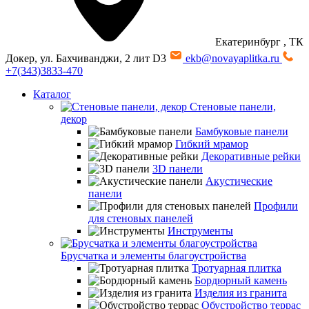
Екатеринбург
, ТК
Докер, ул. Бахчиванджи, 2 лит D3
ekb@novayaplitka.ru
+7(343)3833-470
Каталог
Стеновые панели,
декор
Бамбуковые панели
Гибкий мрамор
Декоративные рейки
3D панели
Акустические
панели
Профили
для стеновых панелей
Инструменты
Брусчатка и элементы благоустройства
Тротуарная плитка
Бордюрный камень
Изделия из гранита
Обустройство террас