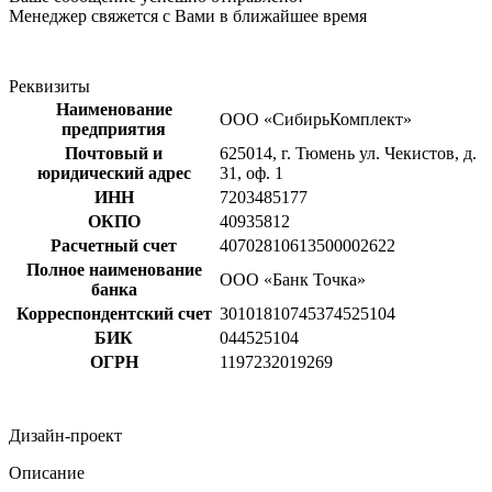
Менеджер свяжется с Вами в ближайшее время
Реквизиты
Наименование
ООО «СибирьКомплект»
предприятия
Почтовый и
625014, г. Тюмень ул. Чекистов, д.
юридический адрес
31, оф. 1
ИНН
7203485177
ОКПО
40935812
Расчетный счет
40702810613500002622
Полное наименование
ООО «Банк Точка»
банка
Корреспондентский счет
30101810745374525104
БИК
044525104
ОГРН
1197232019269
Дизайн-проект
Описание