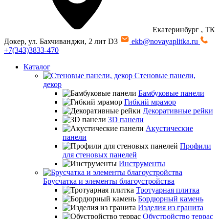
Екатеринбург
, ТК
Докер, ул. Бахчиванджи, 2 лит D3
ekb@novayaplitka.ru
+7(343)3833-470
Каталог
Стеновые панели,
декор
Бамбуковые панели
Гибкий мрамор
Декоративные рейки
3D панели
Акустические
панели
Профили
для стеновых панелей
Инструменты
Брусчатка и элементы благоустройства
Тротуарная плитка
Бордюрный камень
Изделия из гранита
Обустройство террас