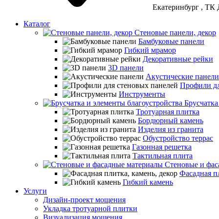
Екатеринбург
, ТК 
Каталог
Стеновые панели, декор
Бамбуковые панели
Гибкий мрамор
Декоративные рейки
3D панели
Акустические панели
Профили дл
Инструменты
Брусчатка
Тротуарная плитка
Бордюрный камень
Изделия из гранита
Обустройство террас
Газонная решетка
Тактильная плита
Стеновые и фас
Фасадная пл
Гибкий камень
Услуги
Дизайн-проект мощения
Укладка тротуарной плитки
Визуализация мощения