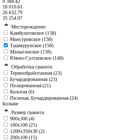
9 388.42
18 010.61
26 632.79
35 254.97
Месторождение
Камбулатовское (
158
)
Мансуровское (
158
)
Ташмурунское (
158
)
Малыгинское (
158
)
Южно-Султаевское (
148
)
Обработка гранита
Термообработанная (
23
)
Бучардированная (
23
)
Полированная (
21
)
Колотая (
6
)
Пиленая, Бучардированная (
24
)
Больше
Размер гранита
900х300 (
4
)
100х100 (
25
)
1200x350x30 (
2
)
200х100 (
15
)