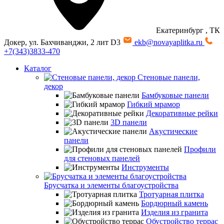
Екатеринбург
, ТК
Докер, ул. Бахчиванджи, 2 лит D3
ekb@novayaplitka.ru
+7(343)3833-470
Каталог
Стеновые панели,
декор
Бамбуковые панели
Гибкий мрамор
Декоративные рейки
3D панели
Акустические
панели
Профили
для стеновых панелей
Инструменты
Брусчатка и элементы благоустройства
Тротуарная плитка
Бордюрный камень
Изделия из гранита
Обустройство террас