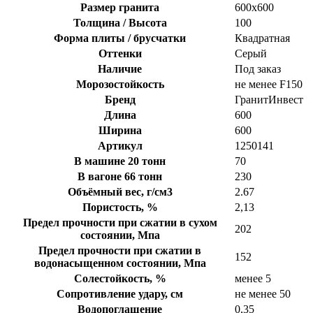
Размер гранита
600х600
Толщина / Высота
100
Форма плиты / брусчатки
Квадратная
Оттенки
Серый
Наличие
Под заказ
Морозостойкость
не менее F150
Бренд
ГранитИнвест
Длина
600
Ширина
600
Артикул
1250141
В машине 20 тонн
70
В вагоне 66 тонн
230
Объёмный вес, г/см3
2.67
Пористость, %
2,13
Предел прочности при сжатии в сухом
202
состоянии, Мпа
Предел прочности при сжатии в
152
водонасыщенном состоянии, Мпа
Солестойкость, %
менее 5
Сопротивление удару, см
не менее 50
Водопоглащение
0,35