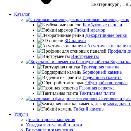
Екатеринбург
, ТК 
Каталог
Стеновые панели, декор
Бамбуковые панели
Гибкий мрамор
Декоративные рейки
3D панели
Акустические панели
Профили дл
Инструменты
Брусчатка
Тротуарная плитка
Бордюрный камень
Изделия из гранита
Обустройство террас
Газонная решетка
Тактильная плита
Стеновые и фас
Фасадная пл
Гибкий камень
Услуги
Дизайн-проект мощения
Укладка тротуарной плитки
Визуализация мощения