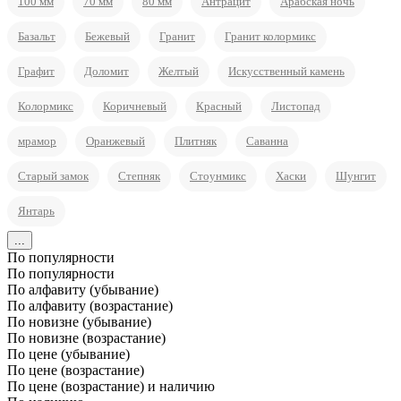
100 мм
70 мм
80 мм
Антрацит
Арабская ночь
Базальт
Бежевый
Гранит
Гранит колормикс
Графит
Доломит
Желтый
Искусственный камень
Колормикс
Коричневый
Красный
Листопад
мрамор
Оранжевый
Плитняк
Саванна
Старый замок
Степняк
Стоунмикс
Хаски
Шунгит
Янтарь
...
По популярности
По популярности
По алфавиту (убывание)
По алфавиту (возрастание)
По новизне (убывание)
По новизне (возрастание)
По цене (убывание)
По цене (возрастание)
По цене (возрастание) и наличию