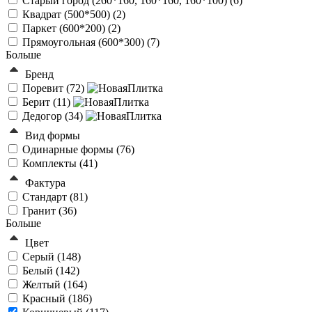
Старый город (260*160, 160*160, 160*100) (
6
)
Квадрат (500*500) (
2
)
Паркет (600*200) (
2
)
Прямоугольная (600*300) (
7
)
Больше
Бренд
Поревит (
72
)
Берит (
11
)
Дедогор (
34
)
Вид формы
Одинарные формы (
76
)
Комплекты (
41
)
Фактура
Стандарт (
81
)
Гранит (
36
)
Больше
Цвет
Серый (
148
)
Белый (
142
)
Желтый (
164
)
Красный (
186
)