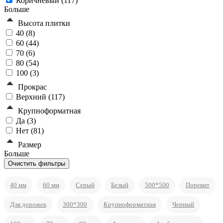
Коричневый (
117
)
Больше
Высота плитки
40 (
8
)
60 (
44
)
70 (
6
)
80 (
54
)
100 (
3
)
Прокрас
Верхний (
117
)
Крупноформатная
Да (
3
)
Нет (
81
)
Размер
Больше
40 мм
60 мм
Серый
Белый
500*500
Поревит
Для дорожек
300*300
Крупноформатная
Черный