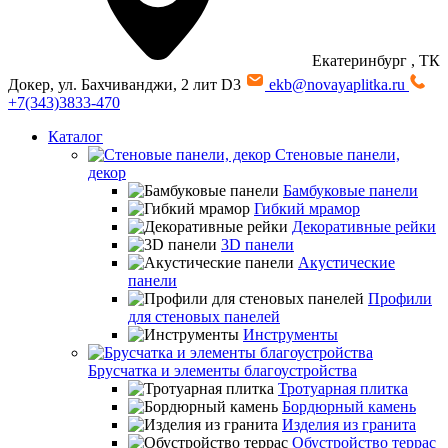
Екатеринбург
, ТК
Докер, ул. Бахчиванджи, 2 лит D3
ekb@novayaplitka.ru
+7(343)3833-470
Каталог
Стеновые панели,
декор
Бамбуковые панели
Гибкий мрамор
Декоративные рейки
3D панели
Акустические
панели
Профили
для стеновых панелей
Инструменты
Брусчатка и элементы благоустройства
Тротуарная плитка
Бордюрный камень
Изделия из гранита
Обустройство террас