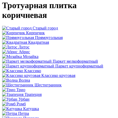
Тротуарная плитка
коричневая
Старый город
Кирпичик
Прямоугольная
Квадратная
Литос
Абрис
Мозайка
Паркет мелкоформатный
Паркет крупноформатный
Классико
Классико круговая
Волна
Шестигранник
Трио
Трапеция
Урбан
Ромб
Катушка
Петра