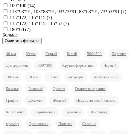
100*100 (
14
)
113*93*91, 103*83*91, 93*73*91, 83*63*91, 73*53*91 (
7
)
115*172, 115*115 (
7
)
115*172, 115*115, 115*57 (
7
)
180*60 (
7
)
Больше
40 мм
60 мм
Серый
Белый
500*500
Поревит
Для дорожек
300*300
Крупноформатная
Черный
100 мм
70 мм
80 мм
Антрацит
Арабская ночь
Базальт
Бежевый
Гранит
Гранит колормикс
Графит
Доломит
Желтый
Искусственный камень
Колормикс
Коричневый
Красный
Листопад
мрамор
Оранжевый
Плитняк
Саванна