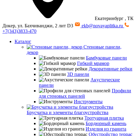
Екатеринбург
, ТК
Докер, ул. Бахчиванджи, 2 лит D3
ekb@novayaplitka.ru
+7(343)3833-470
Каталог
Стеновые панели,
декор
Бамбуковые панели
Гибкий мрамор
Декоративные рейки
3D панели
Акустические
панели
Профили
для стеновых панелей
Инструменты
Брусчатка и элементы благоустройства
Тротуарная плитка
Бордюрный камень
Изделия из гранита
Обустройство террас