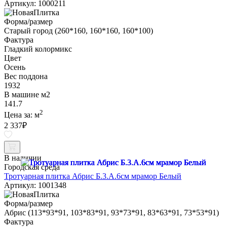
Артикул: 1000211
Форма/размер
Старый город (260*160, 160*160, 160*100)
Фактура
Гладкий колормикс
Цвет
Осень
Вес поддона
1932
В машине м2
141.7
2
Цена за:
м
2 337
₽
В наличии
Городская среда
Тротуарная плитка Абрис Б.3.А.6см мрамор Белый
Артикул: 1001348
Форма/размер
Абрис (113*93*91, 103*83*91, 93*73*91, 83*63*91, 73*53*91)
Фактура