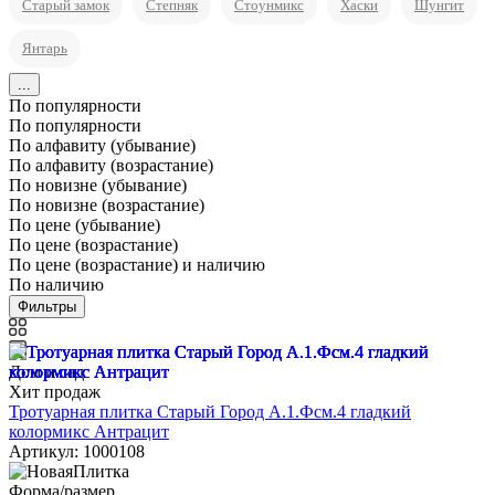
Старый замок
Степняк
Стоунмикс
Хаски
Шунгит
Янтарь
...
По популярности
По популярности
По алфавиту (убывание)
По алфавиту (возрастание)
По новизне (убывание)
По новизне (возрастание)
По цене (убывание)
По цене (возрастание)
По цене (возрастание) и наличию
По наличию
Фильтры
Дом и сад
Хит продаж
Тротуарная плитка Старый Город А.1.Фсм.4 гладкий
колормикс Антрацит
Артикул: 1000108
Форма/размер