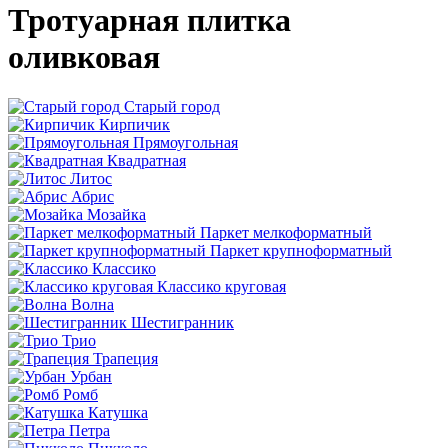
Тротуарная плитка
оливковая
Старый город
Кирпичик
Прямоугольная
Квадратная
Литос
Абрис
Мозайка
Паркет мелкоформатный
Паркет крупноформатный
Классико
Классико круговая
Волна
Шестигранник
Трио
Трапеция
Урбан
Ромб
Катушка
Петра