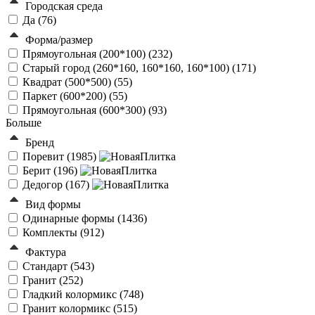
Городская среда
Да (
76
)
Форма/размер
Прямоугольная (200*100) (
232
)
Старый город (260*160, 160*160, 160*100) (
171
)
Квадрат (500*500) (
55
)
Паркет (600*200) (
55
)
Прямоугольная (600*300) (
93
)
Больше
Бренд
Поревит (
1985
)
Берит (
196
)
Дедогор (
167
)
Вид формы
Одинарные формы (
1436
)
Комплекты (
912
)
Фактура
Стандарт (
543
)
Гранит (
252
)
Гладкий колормикс (
748
)
Гранит колормикс (
515
)