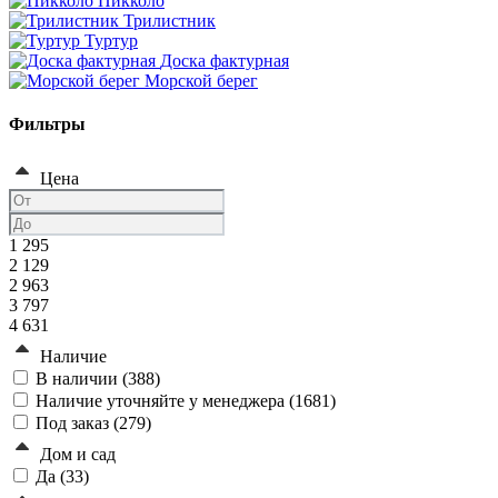
Пикколо
Трилистник
Туртур
Доска фактурная
Морской берег
Фильтры
Цена
1 295
2 129
2 963
3 797
4 631
Наличие
В наличии (
388
)
Наличие уточняйте у менеджера (
1681
)
Под заказ (
279
)
Дом и сад
Да (
33
)