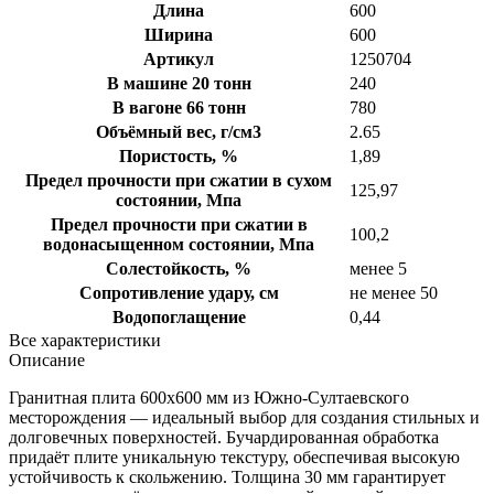
Длина
600
Ширина
600
Артикул
1250704
В машине 20 тонн
240
В вагоне 66 тонн
780
Объёмный вес, г/см3
2.65
Пористость, %
1,89
Предел прочности при сжатии в сухом
125,97
состоянии, Мпа
Предел прочности при сжатии в
100,2
водонасыщенном состоянии, Мпа
Солестойкость, %
менее 5
Сопротивление удару, см
не менее 50
Водопоглащение
0,44
Все характеристики
Описание
Гранитная плита 600х600 мм из Южно-Султаевского
месторождения — идеальный выбор для создания стильных и
долговечных поверхностей. Бучардированная обработка
придаёт плите уникальную текстуру, обеспечивая высокую
устойчивость к скольжению. Толщина 30 мм гарантирует