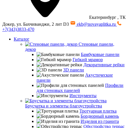
Екатеринбург
, ТК
Докер, ул. Бахчиванджи, 2 лит D3
ekb@novayaplitka.ru
+7(343)3833-470
Каталог
Стеновые панели,
декор
Бамбуковые панели
Гибкий мрамор
Декоративные рейки
3D панели
Акустические
панели
Профили
для стеновых панелей
Инструменты
Брусчатка и элементы благоустройства
Тротуарная плитка
Бордюрный камень
Изделия из гранита
Обустройство террас