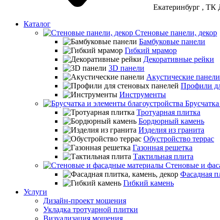
Екатеринбург
, ТК 
Каталог
Стеновые панели, декор
Бамбуковые панели
Гибкий мрамор
Декоративные рейки
3D панели
Акустические панели
Профили дл
Инструменты
Брусчатка
Тротуарная плитка
Бордюрный камень
Изделия из гранита
Обустройство террас
Газонная решетка
Тактильная плита
Стеновые и фас
Фасадная пл
Гибкий камень
Услуги
Дизайн-проект мощения
Укладка тротуарной плитки
Визуализация мощения