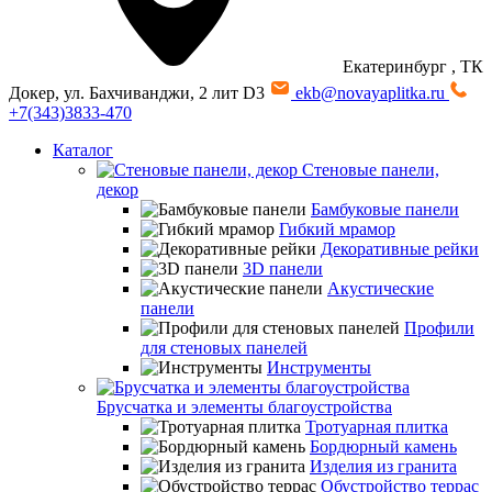
Екатеринбург
, ТК
Докер, ул. Бахчиванджи, 2 лит D3
ekb@novayaplitka.ru
+7(343)3833-470
Каталог
Стеновые панели,
декор
Бамбуковые панели
Гибкий мрамор
Декоративные рейки
3D панели
Акустические
панели
Профили
для стеновых панелей
Инструменты
Брусчатка и элементы благоустройства
Тротуарная плитка
Бордюрный камень
Изделия из гранита
Обустройство террас