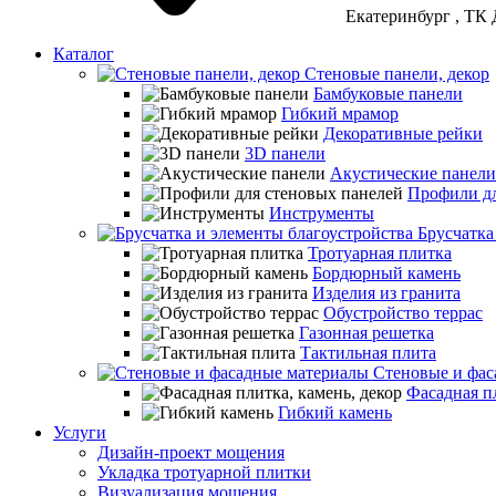
Екатеринбург
, ТК 
Каталог
Стеновые панели, декор
Бамбуковые панели
Гибкий мрамор
Декоративные рейки
3D панели
Акустические панели
Профили дл
Инструменты
Брусчатка
Тротуарная плитка
Бордюрный камень
Изделия из гранита
Обустройство террас
Газонная решетка
Тактильная плита
Стеновые и фас
Фасадная пл
Гибкий камень
Услуги
Дизайн-проект мощения
Укладка тротуарной плитки
Визуализация мощения