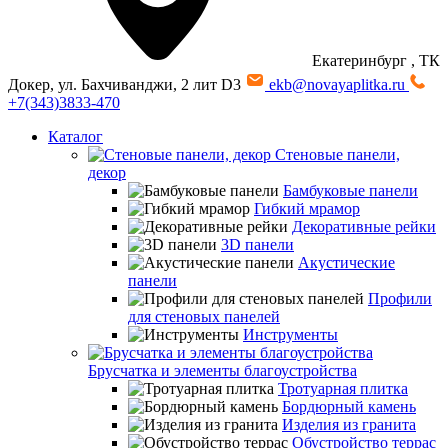
Екатеринбург
, ТК
Докер, ул. Бахчиванджи, 2 лит D3
ekb@novayaplitka.ru
+7(343)3833-470
Каталог
Стеновые панели,
декор
Бамбуковые панели
Гибкий мрамор
Декоративные рейки
3D панели
Акустические
панели
Профили
для стеновых панелей
Инструменты
Брусчатка и элементы благоустройства
Тротуарная плитка
Бордюрный камень
Изделия из гранита
Обустройство террас