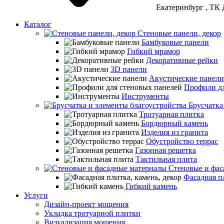
Екатеринбург
, ТК 
Каталог
Стеновые панели, декор
Бамбуковые панели
Гибкий мрамор
Декоративные рейки
3D панели
Акустические панели
Профили дл
Инструменты
Брусчатка
Тротуарная плитка
Бордюрный камень
Изделия из гранита
Обустройство террас
Газонная решетка
Тактильная плита
Стеновые и фас
Фасадная пл
Гибкий камень
Услуги
Дизайн-проект мощения
Укладка тротуарной плитки
Визуализация мощения