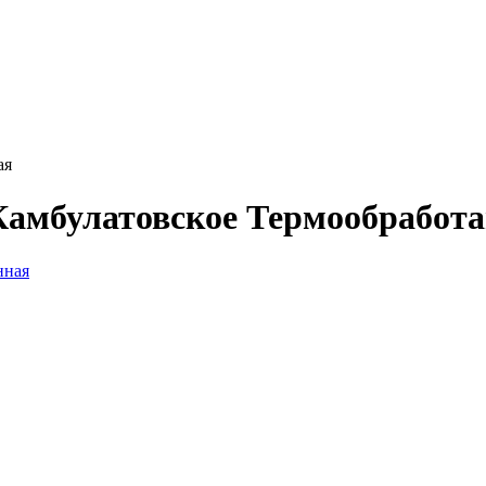
ая
Камбулатовское Термообработ