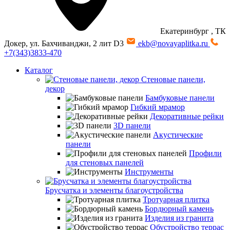
Екатеринбург
, ТК
Докер, ул. Бахчиванджи, 2 лит D3
ekb@novayaplitka.ru
+7(343)3833-470
Каталог
Стеновые панели,
декор
Бамбуковые панели
Гибкий мрамор
Декоративные рейки
3D панели
Акустические
панели
Профили
для стеновых панелей
Инструменты
Брусчатка и элементы благоустройства
Тротуарная плитка
Бордюрный камень
Изделия из гранита
Обустройство террас