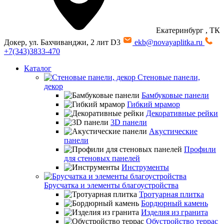
Екатеринбург
, ТК
Докер, ул. Бахчиванджи, 2 лит D3
ekb@novayaplitka.ru
+7(343)3833-470
Каталог
Стеновые панели,
декор
Бамбуковые панели
Гибкий мрамор
Декоративные рейки
3D панели
Акустические
панели
Профили
для стеновых панелей
Инструменты
Брусчатка и элементы благоустройства
Тротуарная плитка
Бордюрный камень
Изделия из гранита
Обустройство террас