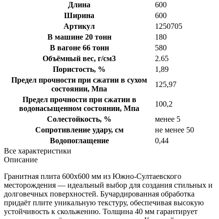
Длина
600
Ширина
600
Артикул
1250705
В машине 20 тонн
180
В вагоне 66 тонн
580
Объёмный вес, г/см3
2.65
Пористость, %
1,89
Предел прочности при сжатии в сухом
125,97
состоянии, Мпа
Предел прочности при сжатии в
100,2
водонасыщенном состоянии, Мпа
Солестойкость, %
менее 5
Сопротивление удару, см
не менее 50
Водопоглащение
0,44
Все характеристики
Описание
Гранитная плита 600х600 мм из Южно-Султаевского
месторождения — идеальный выбор для создания стильных и
долговечных поверхностей. Бучардированная обработка
придаёт плите уникальную текстуру, обеспечивая высокую
устойчивость к скольжению. Толщина 40 мм гарантирует