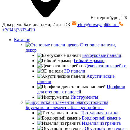
Екатеринбург
, ТК
Докер, ул. Бахчиванджи, 2 лит D3
ekb@novayaplitka.ru
+7(343)3833-470
Каталог
Стеновые панели,
декор
Бамбуковые панели
Гибкий мрамор
Декоративные рейки
3D панели
Акустические
панели
Профили
для стеновых панелей
Инструменты
Брусчатка и элементы благоустройства
Тротуарная плитка
Бордюрный камень
Изделия из гранита
Обустройство террас