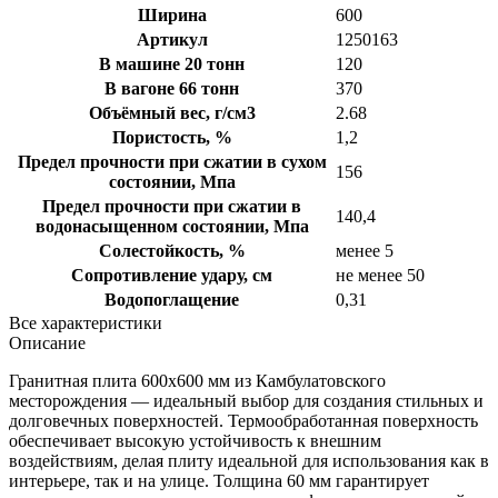
Ширина
600
Артикул
1250163
В машине 20 тонн
120
В вагоне 66 тонн
370
Объёмный вес, г/см3
2.68
Пористость, %
1,2
Предел прочности при сжатии в сухом
156
состоянии, Мпа
Предел прочности при сжатии в
140,4
водонасыщенном состоянии, Мпа
Солестойкость, %
менее 5
Сопротивление удару, см
не менее 50
Водопоглащение
0,31
Все характеристики
Описание
Гранитная плита 600х600 мм из Камбулатовского
месторождения — идеальный выбор для создания стильных и
долговечных поверхностей. Термообработанная поверхность
обеспечивает высокую устойчивость к внешним
воздействиям, делая плиту идеальной для использования как в
интерьере, так и на улице. Толщина 60 мм гарантирует